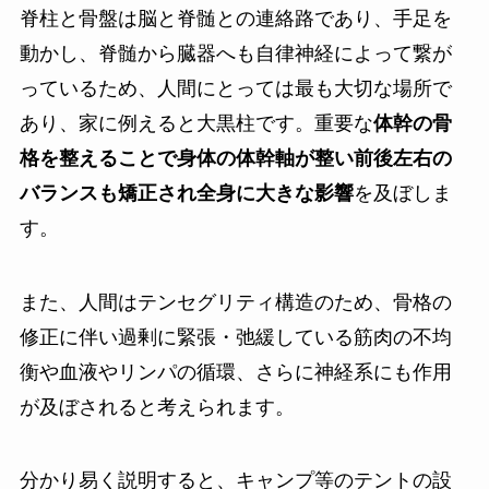
脊柱と骨盤は脳と脊髄との連絡路であり、手足を
動かし、脊髄から臓器へも自律神経によって繋が
っているため、人間にとっては最も大切な場所で
あり、家に例えると大黒柱です。重要な
体幹の骨
格を整えることで身体の体幹軸が整い前後左右の
バランスも矯正され全身に大きな影響
を及ぼしま
す。
また、人間はテンセグリティ構造のため、骨格の
修正に伴い過剰に緊張・弛緩している筋肉の不均
衡や血液やリンパの循環、さらに神経系にも作用
が及ぼされると考えられます。
分かり易く説明すると、キャンプ等のテントの設